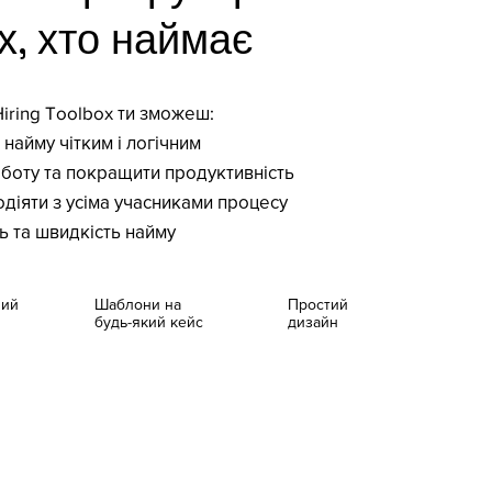
х, хто наймає
iring Toolbox ти зможеш:
найму чітким і логічним
оботу та покращити продуктивність
діяти з усіма учасниками процесу
ь та швидкість найму
ний
Шаблони на
Простий
будь-який кейс
дизайн