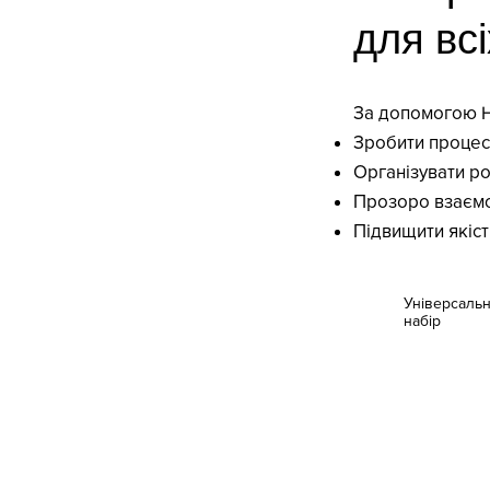
для всі
За допомогою H
Зробити процес 
Організувати р
Прозоро взаємо
Підвищити якіст
Універсаль
набір