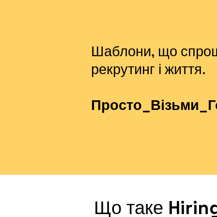
Шаблони, що спро
рекрутинг і життя.
Просто_Візьми_Г
Що таке
Hirin