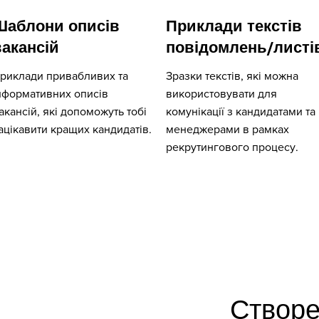
Шаблони описів
Приклади текстів
вакансій
повідомлень/листі
риклади привабливих та
Зразки текстів, які можна
нформативних описів
використовувати для
акансій, які допоможуть тобі
комунікації з кандидатами та
ацікавити кращих кандидатів.
менеджерами в рамках
рекрутингового процесу.
Створе