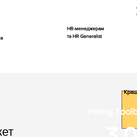
HR-менеджерам
та HR Generalist
ня
Кращ
Hiring Tool
3 
кет