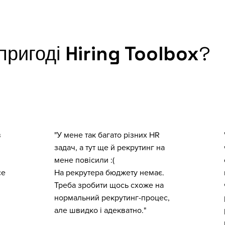
пригоді
Hiring Toolbox
?
в
"У мене так багато різних HR
задач, а тут ще й рекрутинг на
мене повісили :(
се
На рекрутера бюджету немає.
Треба зробити щось схоже на
нормальний рекрутинг-процес,
але швидко і адекватно."