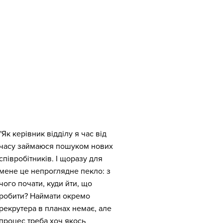
"Як керівник відділу я час від
часу займаюся пошуком нових
співробітників. І щоразу для
мене це непроглядне пекло: з
чого почати, куди йти, що
робити? Наймати окремо
рекрутера в планах немає, але
процес треба хоч якось