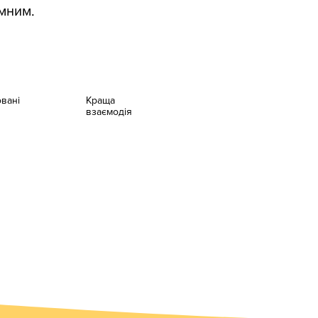
мним.
вані
Краща
взаємодія