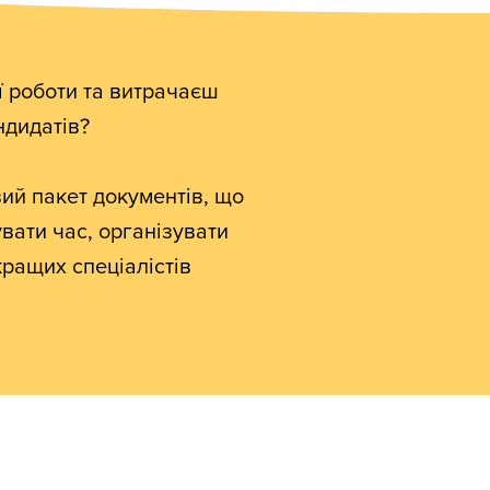
ї роботи та витрачаєш
ндидатів?
ий пакет документів, що
ати час, організувати
кращих спеціалістів