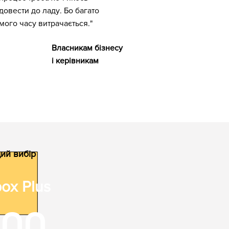
довести до ладу. Бо багато
мого часу витрачається."
Власникам бізнесу
і керівникам
ий вибір
box Plus
000