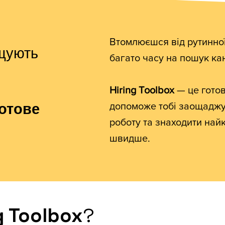
Втомлюєшся від рутинно
щують
багато часу на пошук ка
Hiring Toolbox
— це готов
отове
допоможе тобі заощаджув
роботу та знаходити най
швидше.
g Toolbox
?