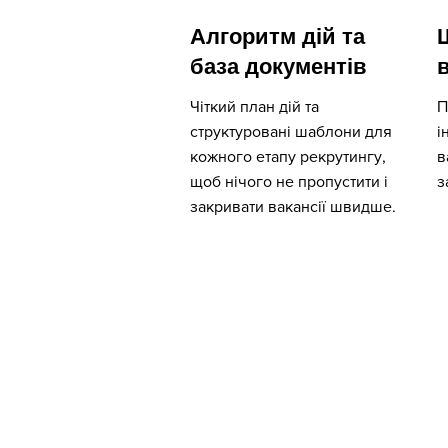
Алгоритм дій та
база документів
Чіткий план дій та
П
структуровані шаблони для
і
кожного етапу рекрутингу,
в
щоб нічого не пропустити і
з
закривати вакансії швидше.