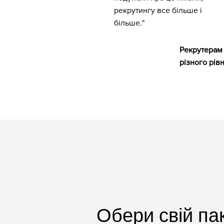
рекрутингу все більше і
більше."
Рекрутерам
різного рів
Обери свій па