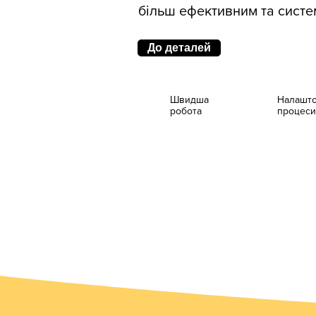
більш ефективним та систе
До деталей
Швидша
Налашто
робота
процеси